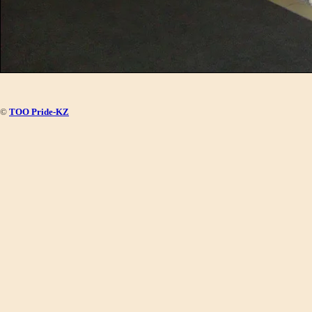
©
ТОО Pride-KZ