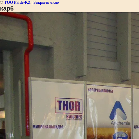
©
ТОО Pride-KZ
|
Закрыть окно
кар6