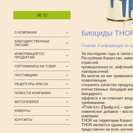
06
22
Биоциды THO
О КОМПАНИИ
БЛАГОДАРСТВЕННЫЕ
ПИСЬМА
Главная
/
информация по п
За последние годы в связи 
ИНФОРМАЦИЯ ПО
ПРОДУКТАМ
Республике Казахстан, наб
отраслей
СЕРТИФИКАТЫ НА ТОВАР
промышленности: нефтяной,
лакокрасочной.
ПОСТАВЩИКИ
Во многих из них применяют
позволяющие
РЕЦЕПТУРЫ КРАСОК
сохранить качество продукц
отечественных биоцидов ми
НОВОСТИ КОМПАНИИ
биоцидного
эффекта и не отвечает воз
ФОТОГАЛЕРЕЯ
требованиям.
«Pride-kz» (Прайд-кз) – оди
КЛИЕНТЫ
химических добавок – восп
компании
КОНТАКТЫ
THOR на территории Казахс
THOR является одним из ве
представлен на всех контин