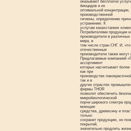
оказывают бесплатно услуг
биоцидов и их
оптимальной концентрации,
производственной
гигиены, определению причи
устранению. К
услугам казахстанких клие
Потребителями продукции 
производители в различных
мира, в
том числе стран СНГ. И, что
отечественные
производители также могут 
Предлагаемые компанией «П
ассортимент
которых насчитывает более
как при
производстве лакокрасочной
так и в
других отраслях промышлен
фирмы THOR
позволит обеспечить безоп
микробиологической
порчи широкого спектра про
моющие
средства, древесину и пла
только
сохранит продукцию, но поз
покрытий,
значительно продлить жизнь