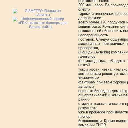
составляет около
200 млн. евро. Ее произво
спектр
тарных и пленочных консерв
дезинфекции –
всего более 120 продуктов н
концентраты. Компания син
позволяет ей обеспечить вы
бесперебойность
поставок. Следуя общемиро
экологичных, нетоксичных 
препаратов,
биоциды (Acticide) компани
галогенов,
формальдегида, обладают ш
низкой
токсичности, незначительно
компонентам рецептур, выс
химическим
факторам при этом хорошо 
активных
веществ биоцидов демонстр
синергетический и комбина
ранних
стадиях технологического п
результата
уже в процессе производст
паспорт
безопасности. Кроме широк
компании THOR