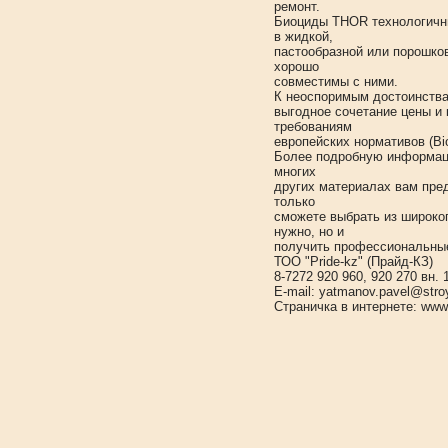
ремонт.
Биоциды THOR технологичны
в жидкой,
пастообразной или порошко
хорошо
совместимы с ними.
К неоспоримым достоинств
выгодное сочетание цены и 
требованиям
европейских нормативов (Bioc
Более подробную информац
многих
других материалах вам пред
только
сможете выбрать из широког
нужно, но и
получить профессиональные
ТОО "Pride-kz" (Прайд-КЗ)
8-7272 920 960, 920 270 вн. 
E-mail: yatmanov.pavel@stro
Страничка в интернете: www.